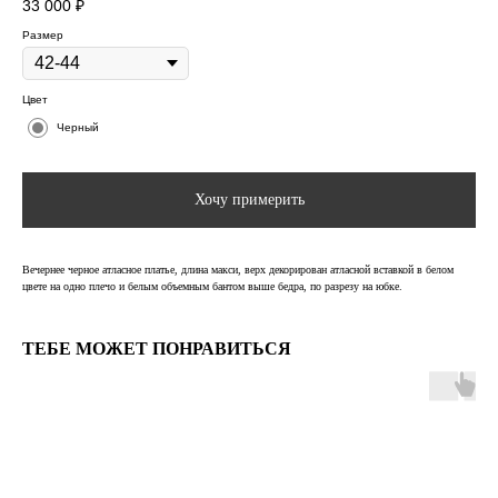
33 000
₽
Размер
Цвет
Черный
Хочу примерить
Вечернее черное атласное платье, длина макси, верх декорирован атласной вставкой в белом
цвете на одно плечо и белым объемным бантом выше бедра, по разрезу на юбке.
ТЕБЕ МОЖЕТ ПОНРАВИТЬСЯ