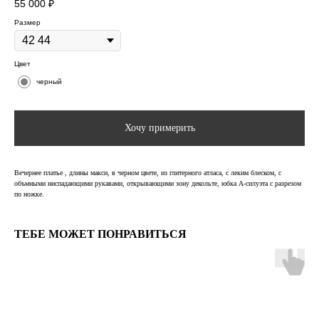
55 000
₽
Размер
Цвет
черный
Хочу примерить
Вечернее платье , длины макси, в черном цвете, из глитерного атласа, с леким блеском, с
объмными ниспадающими рукавами, открывающими зону декольте, юбка А-силуэта с разрезом
по ножке.
ТЕБЕ МОЖЕТ ПОНРАВИТЬСЯ