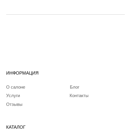
ДЛЯ СВЯЗИ:
Telegram
Запрещенная
соцсеть в РФ
WhatsApp
Политика
конфиденциальности
© 2024 Mali Bride
Все права защищены
Разработка сайта