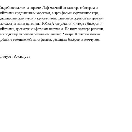
Свадебное платье на корсете. Лиф маечкой из глиттера с бисером и
пайетками с удлиненным корсетом, вырез формы скругленное каре,
декорирован жемчугом и кристаллами. Спинка со скрытой шнуровкой,
застежка на петли пуговицы. Юбка А-силуэта из глиттера с бисером и
пайетками, цвет оттенен фатином капучино. По низу глиттера регилин,
низ подклада укреплен регилином, шлейф 2 метра. К платью можно
добавить съемные кейпы из фатина, расшитые бисером и жемчугом.
Силуэт: А-силуэт