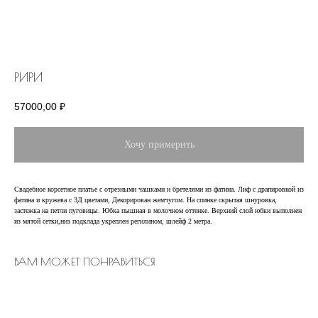
РИРИ
57000,00
₽
Хочу примерить
Свадебное корсетное платье с отрезными чашками и бретелями из фатина. Лиф с драпировкой из
фатина и кружева с 3Д цветами, Декорирован жемчугом. На спинке скрытая шнуровка,
застежка на петли пуговицы. Юбка пышная в молочном оттенке. Верхний слой юбки выполнен
из мятой сетки,низ подклада укреплен регилином, шлейф 2 метра.
ИНФОРМАЦИЯ
ВАМ МОЖЕТ ПОНРАВИТЬСЯ
О салоне
Блог
Услуги
Контакты
Отзывы