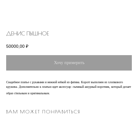
ДЕНИС ПЫШНОЕ
50000,00
₽
Хочу примерить
Свадебное платье с рукавами и нежной юбкой из фатина. Корсет выполнен из хлопкового
кружева. Дополнительно к платью идет аксессуар: съемный ажурный воротник, который делает
образ стильным и оригинальным.
ИНФОРМАЦИЯ
ВАМ МОЖЕТ ПОНРАВИТЬСЯ
О салоне
Блог
Услуги
Контакты
Отзывы