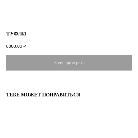
ТУФЛИ
8000,00
₽
Хочу примерить
ТЕБЕ МОЖЕТ ПОНРАВИТЬСЯ
ИНФОРМАЦИЯ
О салоне
Блог
Услуги
Контакты
Отзывы
КАТАЛОГ